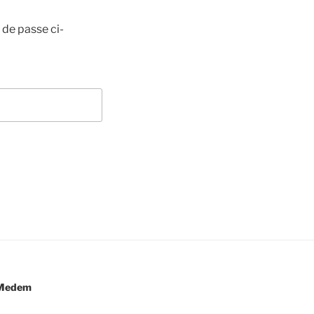
 de passe ci-
e Medem