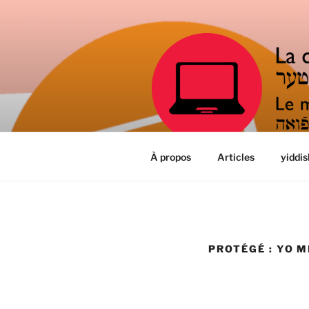
Aller
au
contenu
principal
LA CULTUR
Le meilleur remède
À propos
Articles
yiddis
PROTÉGÉ : YO M