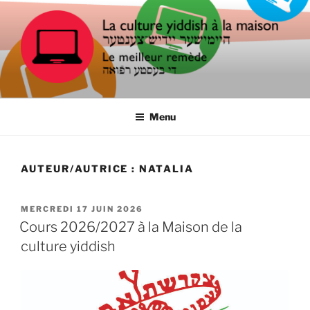
Aller
au
contenu
principal
LA CULTURE YIDDISH À LA
Le meilleur remède
MAISON
Menu
AUTEUR/AUTRICE :
NATALIA
PUBLIÉ
MERCREDI 17 JUIN 2026
LE
Cours 2026/2027 à la Maison de la
culture yiddish