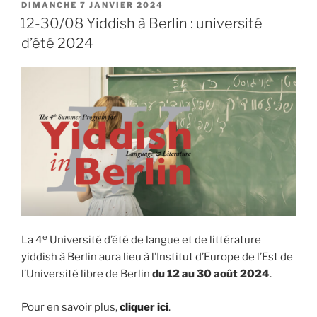
2025/2026
PUBLIÉ
DIMANCHE 7 JANVIER 2024
LE
à
12-30/08 Yiddish à Berlin : université
la
d’été 2024
Maison
de
la
culture
yiddish »
e
La 4
Université d’été de langue et de littérature
yiddish à Berlin aura lieu à l’Institut d’Europe de l’Est de
l’Université libre de Berlin
du 12 au 30 août 2024
.
Pour en savoir plus,
cliquer ici
.