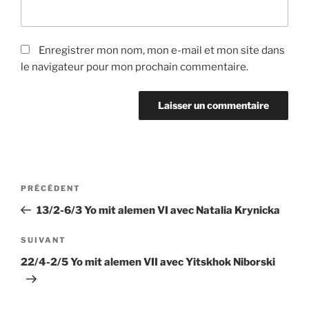
Enregistrer mon nom, mon e-mail et mon site dans
le navigateur pour mon prochain commentaire.
Navigation
Article
PRÉCÉDENT
de
précédent
13/2-6/3 Yo mit alemen VI avec Natalia Krynicka
l’article
Article
SUIVANT
suivant
22/4-2/5 Yo mit alemen VII avec Yitskhok Niborski