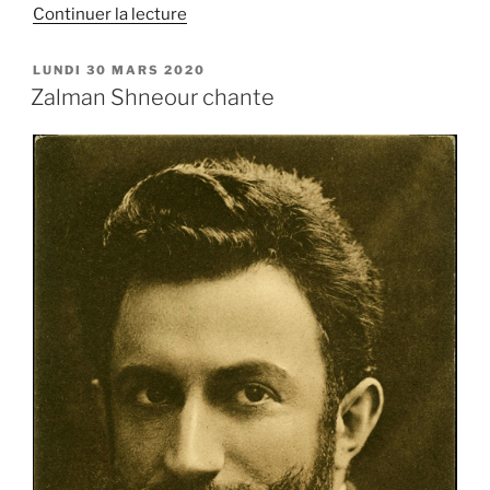
de
Continuer la lecture
« Yo
mit
PUBLIÉ
LUNDI 30 MARS 2020
LE
alemen
Zalman Shneour chante
–
programme
de
séminaires
virtuels
en
yiddish »