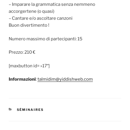
– Imparare la grammatica senza nemmeno
accorgertene (o quasi)
– Cantare e/o ascoltare canzoni
Buon divertimento !
Numero massimo di partecipanti: 15
Prezzo: 210 €
[maxbutton id= »17″]
Informazioni
:
talmidim@yiddishweb.com
CATÉGORIES
SÉMINAIRES