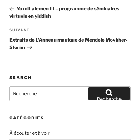
de
précédent
Yo mit alemen III – programme de séminaires
l’article
virtuels en yiddish
Article
SUIVANT
suivant
Extraits de L’Anneau magique de Mendele Moykher-
Sforim
SEARCH
Recherche
pour
Recherche
:
CATÉGORIES
À écouter et à voir