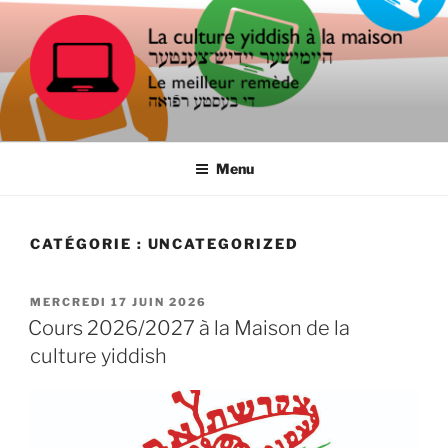
Aller
au
contenu
principal
LA CULTURE YIDDISH À LA
Le meilleur remède
MAISON
Menu
CATÉGORIE :
UNCATEGORIZED
PUBLIÉ
MERCREDI 17 JUIN 2026
LE
Cours 2026/2027 à la Maison de la
culture yiddish