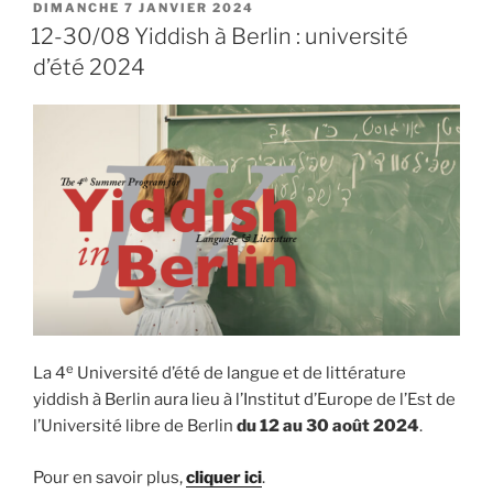
2025/2026
PUBLIÉ
DIMANCHE 7 JANVIER 2024
LE
à
12-30/08 Yiddish à Berlin : université
la
d’été 2024
Maison
de
la
culture
yiddish »
e
La 4
Université d’été de langue et de littérature
yiddish à Berlin aura lieu à l’Institut d’Europe de l’Est de
l’Université libre de Berlin
du 12 au 30 août 2024
.
Pour en savoir plus,
cliquer ici
.